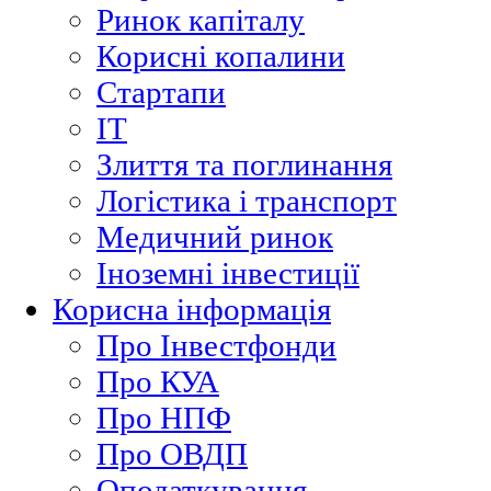
Ринок капіталу
Корисні копалини
Стартапи
ІТ
Злиття та поглинання
Логістика і транспорт
Медичний ринок
Іноземні інвестиції
Корисна інформація
Про Інвестфонди
Про КУА
Про НПФ
Про ОВДП
Оподаткування