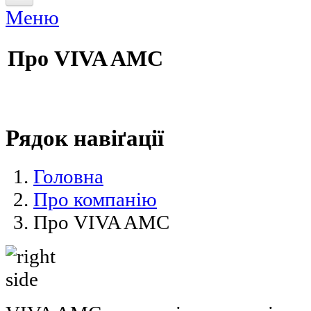
Меню
Головна
Про компанію
Про VIVA AMC
Послуги
Інструменти
Галузі
Рядок навіґації
Корисна інформація
Головна
Новини
Про компанію
Про VIVA AMC