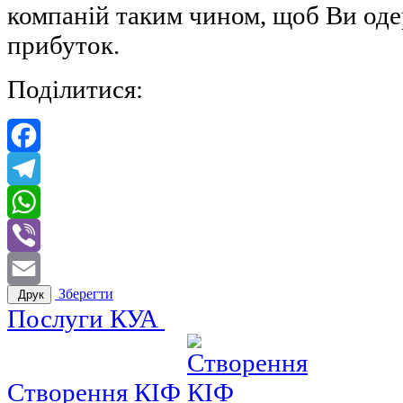
компаній таким чином, щоб Ви од
прибуток.
Поділитися:
Facebook
Telegram
WhatsApp
Viber
Зберегти
Друк
Email
Послуги КУА
Створення КІФ