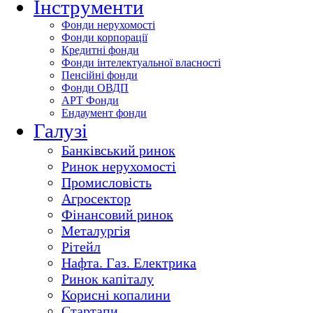
Інструменти
Фонди нерухомості
Фонди корпорації
Кредитні фонди
Фонди інтелектуальної власності
Пенсійні фонди
Фонди ОВДП
АРТ Фонди
Ендаумент фонди
Галузі
Банківський ринок
Ринок нерухомості
Промисловість
Агросектор
Фінансовий ринок
Металургія
Рітейл
Нафта. Газ. Електрика
Ринок капіталу
Корисні копалини
Стартапи