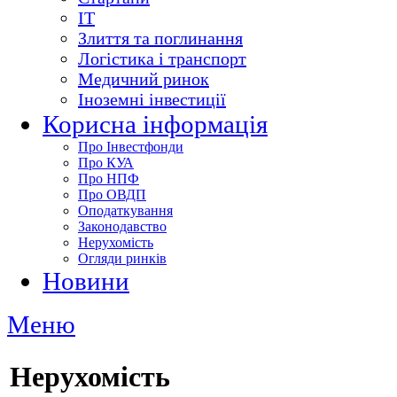
ІТ
Злиття та поглинання
Логістика і транспорт
Медичний ринок
Іноземні інвестиції
Корисна інформація
Про Інвестфонди
Про КУА
Про НПФ
Про ОВДП
Оподаткування
Законодавство
Нерухомість
Огляди ринків
Новини
Меню
Нерухомість