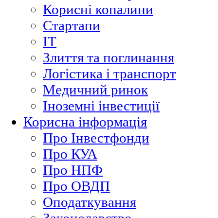
Корисні копалини
Стартапи
ІТ
Злиття та поглинання
Логістика і транспорт
Медичний ринок
Іноземні інвестиції
Корисна інформація
Про Інвестфонди
Про КУА
Про НПФ
Про ОВДП
Оподаткування