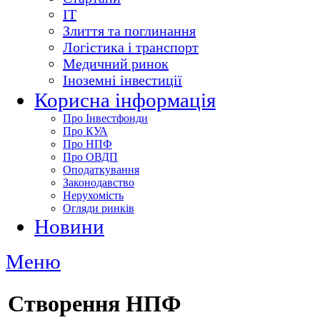
ІТ
Злиття та поглинання
Логістика і транспорт
Медичний ринок
Іноземні інвестиції
Корисна інформація
Про Інвестфонди
Про КУА
Про НПФ
Про ОВДП
Оподаткування
Законодавство
Нерухомість
Огляди ринків
Новини
Меню
Cтворення НПФ