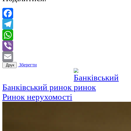
Facebook
Telegram
WhatsApp
Viber
Зберегти
Друк
Email
Банківський ринок
Ринок нерухомості