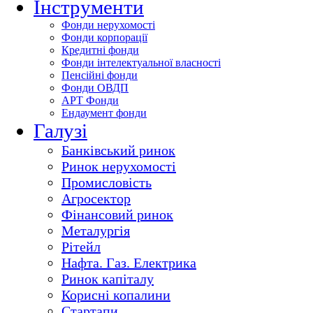
Інструменти
Фонди нерухомості
Фонди корпорації
Кредитні фонди
Фонди інтелектуальної власності
Пенсійні фонди
Фонди ОВДП
АРТ Фонди
Ендаумент фонди
Галузі
Банківський ринок
Ринок нерухомості
Промисловість
Агросектор
Фінансовий ринок
Металургія
Рітейл
Нафта. Газ. Електрика
Ринок капіталу
Корисні копалини
Стартапи